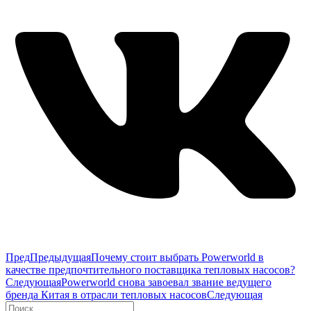
Пред
Предыдущая
Почему стоит выбрать Powerworld в
качестве предпочтительного поставщика тепловых насосов?
Следующая
Powerworld снова завоевал звание ведущего
бренда Китая в отрасли тепловых насосов
Следующая