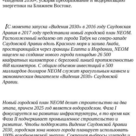
«Видения 2030», ускоряя преобразование и модернизацию
энергетики на Ближнем Востоке.
【С момента запуска «Видения 2030» в 2016 году Саудовская
Аравия в 2017 году представила новый городской план NEOM.
Расположенный недалеко от города Табук на северо-западе
Саудовской Аравии вдоль Красного моря и залива Акаба,
простирающийся через границы Египта и Иордании, NEOM
нацелен на создание нового города площадью 26 500
квадратных километров с береговой линией протяженностью
468 километров. С общим объемом инвестиций в 500
миллиардов долларов NEOM служит краеугольным камнем и
экономическим двигателем «Видения 2030» Саудовской
Аравии.
Новый городской план NEOM делит строительство на два
этапа, причем 2025 год является водоразделом. Фаза I
фокусируется на развитии инфраструктуры, в то время как
Фаза II подчеркивает промышленное строительство и
развитие. Чтобы поддержать Видение Саудовской Аравии
2030, городская зона нового города планирует использовать
100% возобновляемой энергии. Сокращая выбросы углерода и